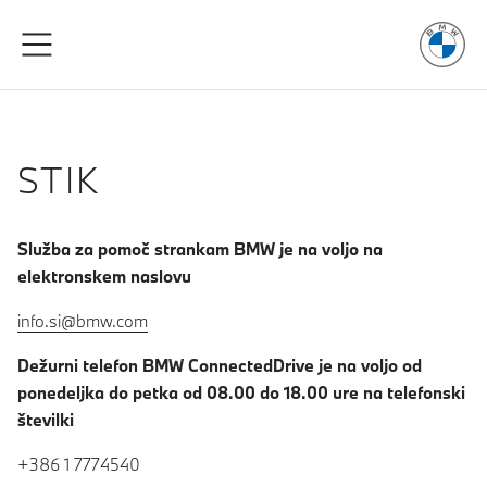
Užitek
v vož
Preskoči na glavno vsebino
STIK
Služba za pomoč strankam BMW je na voljo na
elektronskem naslovu
info.si@bmw.com
Dežurni telefon BMW ConnectedDrive je na voljo od
ponedeljka do petka od 08.00 do 18.00 ure na telefonski
številki
+386 1 7774540