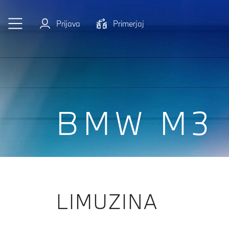
Preskoči na glavno vsebino
Prijava
Primerjaj
BMW M3
LIMUZINA