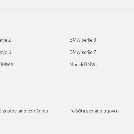
ije 2
BMW serije 3
ije 6
BMW serije 7
 BMW X
Modeli BMW i
 zastavljena vprašanja
Poiščite svojega trgovca