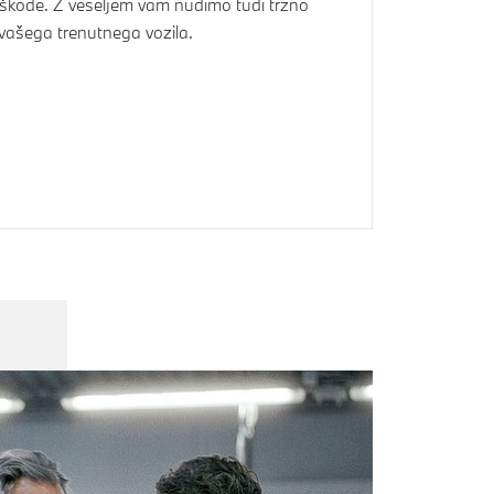
škode. Z veseljem vam nudimo tudi tržno
ašega trenutnega vozila.