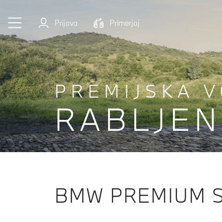
Preskoči na glavno vsebino
Prijava
Primerjaj
PREMIJSKA V
RABLJEN
BMW PREMIUM S