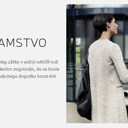
JAMSTVO
 užitka v vožnji odločili tudi
ction zagotavlja, da se boste
 neljubega dogodka boste kriti