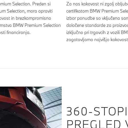
remium Selection. Preden si
Za nas kakovost ni zgolj oblju
um Selection, mora opraviti
certifikatom BMW Premium Selec
kovost in brezkompromisno
izbor ponudbe so vključena samo
 jamstva BMW Premium Selection
določene standarde za proizvo
sti financiranja.
izključno pri trgovcih z vozili
zagotavljamo najvišjo kakovost.
360-STOPI
PREGLED 