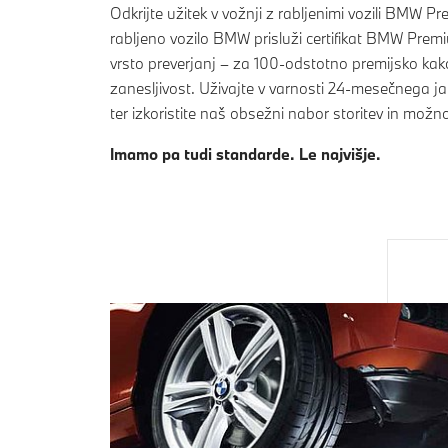
Odkrijte užitek v vožnji z rabljenimi vozili BMW P
rabljeno vozilo BMW prisluži certifikat BMW Premi
vrsto preverjanj – za 100-odstotno premijsko ka
zanesljivost. Uživajte v varnosti 24-mesečnega
ter izkoristite naš obsežni nabor storitev in možno
Imamo pa tudi standarde. Le najvišje.