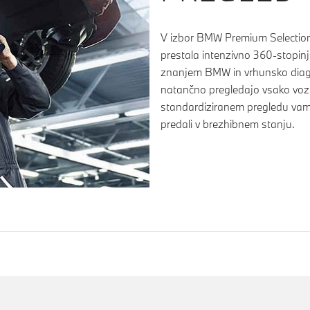
V izbor BMW Premium Selection 
prestala intenzivno 360-stopin
znanjem BMW in vrhunsko diagn
natančno pregledajo vsako voz
standardiziranem pregledu va
predali v brezhibnem stanju.