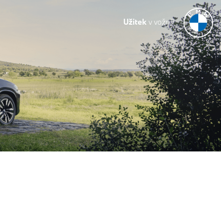
Užitek
v vožnji