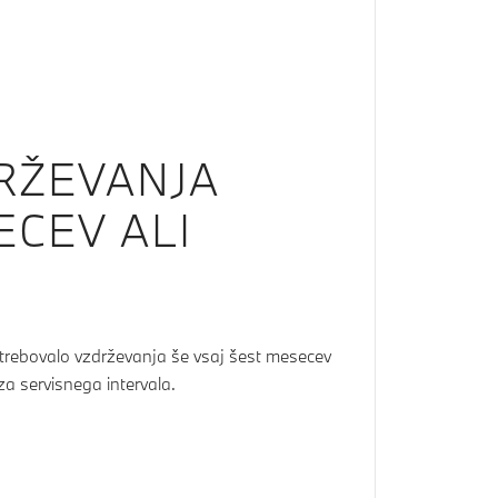
RŽEVANJA
ECEV ALI
trebovalo vzdrževanja še vsaj šest mesecev
za servisnega intervala.