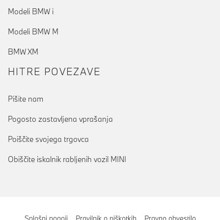
Modeli BMW i
Modeli BMW M
BMW XM
HITRE POVEZAVE
Pišite nam
Pogosto zastavljena vprašanja
Poiščite svojega trgovca
Obiščite iskalnik rabljenih vozil MINI
Splošni pogoji
Pravilnik o piškotkih
Pravno obvestilo