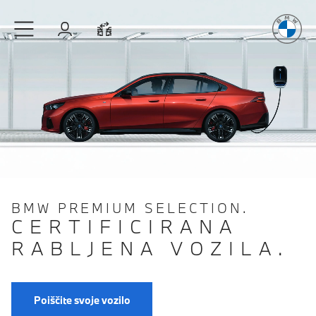
Užitek
v vož
Preskoči na glavno vsebino
Prijava
Primerjaj
BMW PREMIUM SELECTION.
CERTIFICIRANA
RABLJENA VOZILA.
Poiščite svoje vozilo