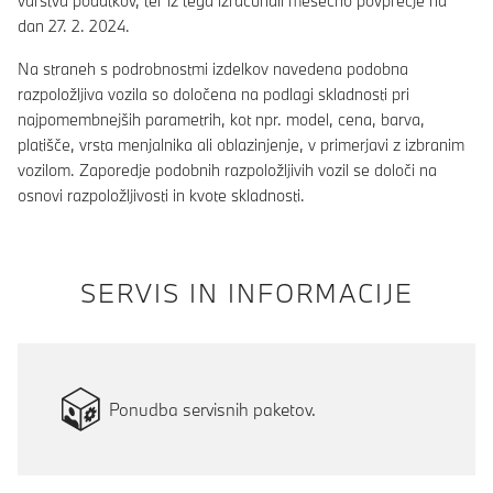
varstva podatkov, ter iz tega izračunali mesečno povprečje na
dan 27. 2. 2024.
Na straneh s podrobnostmi izdelkov navedena podobna
razpoložljiva vozila so določena na podlagi skladnosti pri
najpomembnejših parametrih, kot npr. model, cena, barva,
platišče, vrsta menjalnika ali oblazinjenje, v primerjavi z izbranim
vozilom. Zaporedje podobnih razpoložljivih vozil se določi na
osnovi razpoložljivosti in kvote skladnosti.
SERVIS IN INFORMACIJE
Ponudba servisnih paketov.