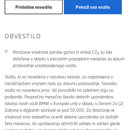
Pridobite navodila
Pokaži vsa vozila
OBVESTILO
Poročane vrednosti porabe goriva in emisij CO₂ so bile
določene v skladu s trenutnim postopkom merjenja za datum
proizvodnje predstavljenega vozila.
Vozila, ki so navedena v rezultatu iskanja, so razporejena v
naraščajočem vrstnem redu po datumu proizvodnje. Starejša
vozila so navedena prva. Vsi ponudniki na spletnem trgu so
podjetniki. Povprečno mesečno število aktivnih uporabnikov
iskanja novih vozil BMW v Evropski uniji v skladu s členom 24 (2)
Zakona o digitalnih storitvah je pod 50.000. Za določanje te
vrednosti smo statistično ocenili aktivne uporabnike za zadnjih
šest mesecev, ob upoštevanju tehničnih zahtev in zahtev glede