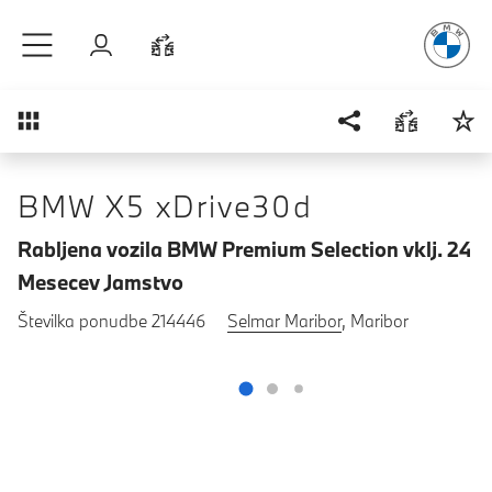
Užitek
v vož
Preskoči na glavno vsebino
Prijava
Primerjaj
Pregled
BMW X5 xDrive30d
Rabljena vozila BMW Premium Selection vklj. 24
Mesecev Jamstvo
Številka ponudbe 214446
Selmar Maribor
, Maribor