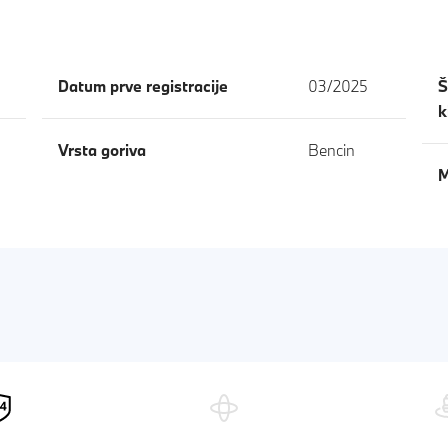
Datum prve registracije
03/2025
Š
k
Vrsta goriva
Bencin
M