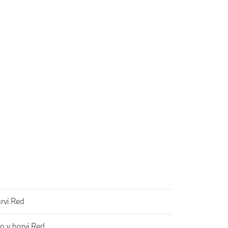
arvi Red
a v barvi Red