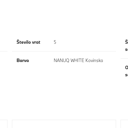
Število vrat
5
Š
s
Barva
NANUQ WHITE Kovinska
O
s