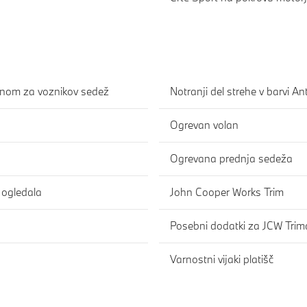
minom za voznikov sedež
Notranji del strehe v barvi An
Ogrevan volan
Ogrevana prednja sedeža
 ogledala
John Cooper Works Trim
Posebni dodatki za JCW Trim
Varnostni vijaki platišč