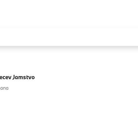
secev Jamstvo
ljana