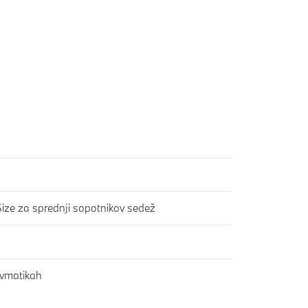
Size za sprednji sopotnikov sedež
evmatikah