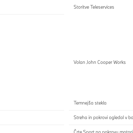
Storitve Teleservices
Volan John Cooper Works
Temnejša stekla
Streha in pokrovi ogledal v b
Črte Sport na pokrovu motorj