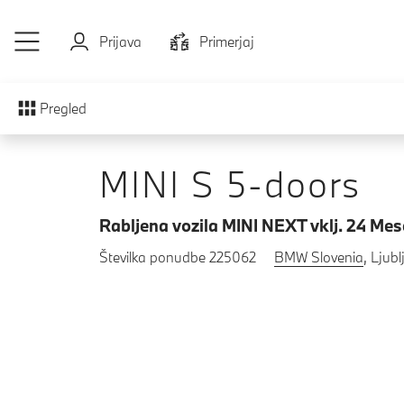
Preskoči na glavno vsebino
Prijava
Primerjaj
Pregled
MINI S 5-doors
Rabljena vozila MINI NEXT vklj. 24 Me
Številka ponudbe 225062
BMW Slovenia
, Ljub