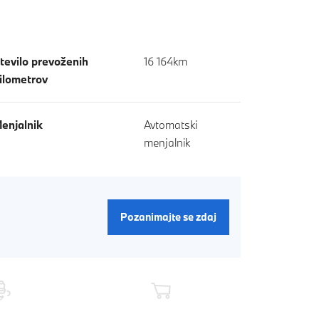
tevilo prevoženih
16 164km
ilometrov
enjalnik
Avtomatski
menjalnik
Pozanimajte se zdaj