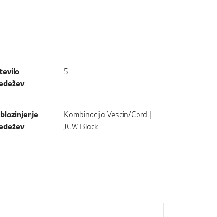
tevilo
5
edežev
blazinjenje
Kombinacija Vescin/Cord |
edežev
JCW Black