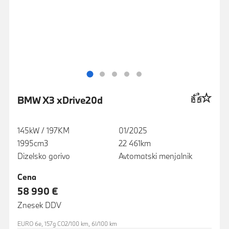
BMW X3 xDrive20d
145kW / 197KM
01/2025
1995cm3
22 461km
Dizelsko gorivo
Avtomatski menjalnik
Cena
58 990 €
Znesek DDV
EURO 6e, 157g CO2/100 km, 6l/100 km