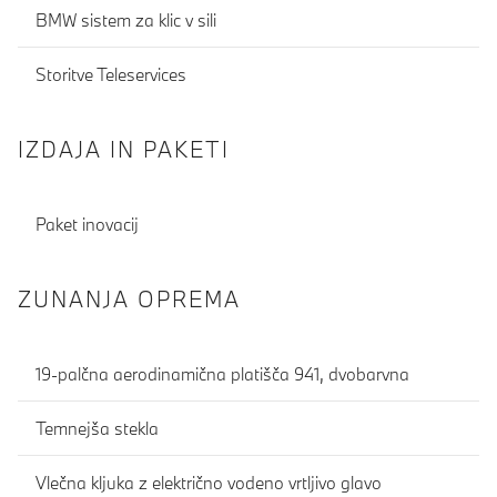
BMW sistem za klic v sili
Storitve Teleservices
IZDAJA IN PAKETI
Paket inovacij
ZUNANJA OPREMA
19-palčna aerodinamična platišča 941, dvobarvna
Temnejša stekla
Vlečna kljuka z električno vodeno vrtljivo glavo