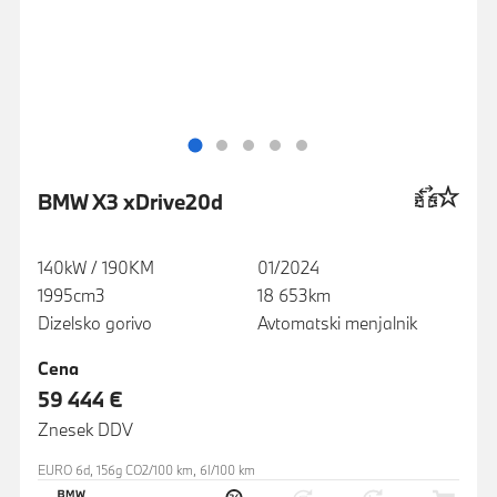
BMW X3 xDrive20d
140kW / 190KM
01/2024
1995cm3
18 653km
Dizelsko gorivo
Avtomatski menjalnik
Cena
59 444 €
Znesek DDV
EURO 6d, 156g CO2/100 km, 6l/100 km