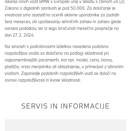
iskanja novih vozil BMW v Evropski uniji v skladu s členom 24 (2)
Zakona o digitalnih storitvah je pod 50.000. Za določanje te
vrednosti smo statistično ocenili aktivne uporabnike za zadnjih
šest mesecev, ob upoštevanju tehničnih zahtev in zahtev glede
varstva podatkov, ter iz tega izračunali mesečno povprečje na
dan 27. 2. 2024.
Na straneh s podrobnostmi izdelkov navedena podobna
razpoložljiva vozila so določena na podlagi skladnosti pri
najpomembnejših parametrih, kot npr. model, cena, barva,
platišče, vrsta menjalnika ali oblazinjenje, v primerjavi z izbranim
vozilom. Zaporedje podobnih razpoložljivih vozil se določi na
osnovi razpoložljivosti in kvote skladnosti.
SERVIS IN INFORMACIJE