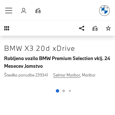
Užitek
v vož
Preskoči na glavno vsebino
Prijava
Primerjaj
Pregled
BMW X3 20d xDrive
Rabljena vozila BMW Premium Selection vklj. 24
Mesecev Jamstvo
Številka ponudbe 239341
Selmar Maribor
, Maribor