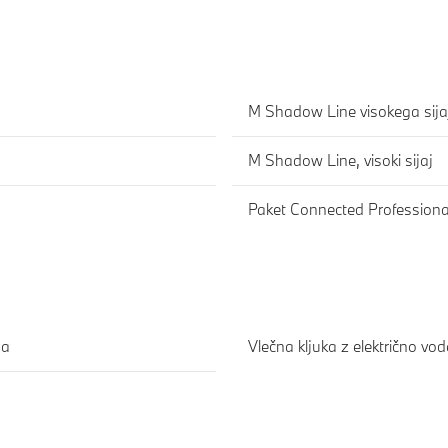
M Shadow Line visokega sijaj
M Shadow Line, visoki sijaj
Paket Connected Professiona
na
Vlečna kljuka z električno vod