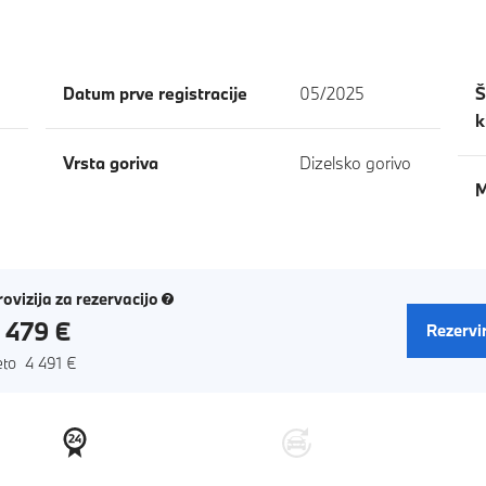
Datum prve registracije
05/2025
Š
k
Vrsta goriva
Dizelsko gorivo
M
(novo okno)
rovizija za rezervacijo
 479 €
Rezervi
eto 4 491 €