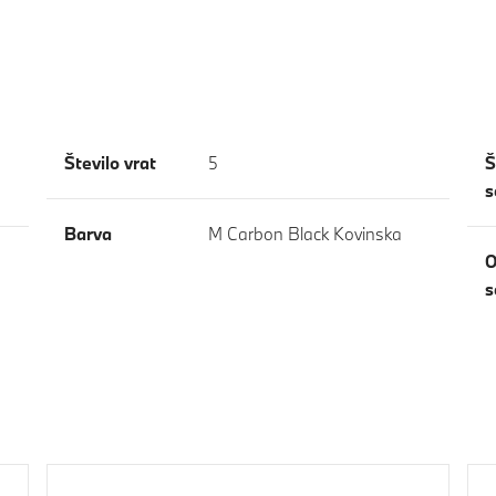
Število vrat
5
Š
s
Barva
M Carbon Black Kovinska
O
s