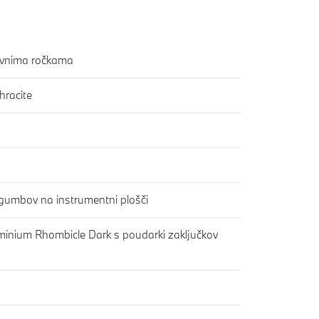
tavnima ročkama
hracite
gumbov na instrumentni plošči
minium Rhombicle Dark s poudarki zaključkov