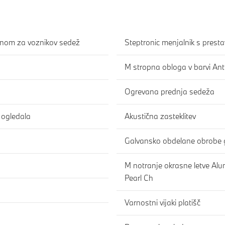
minom za voznikov sedež
Steptronic menjalnik s pres
M stropna obloga v barvi Ant
Ogrevana prednja sedeža
 ogledala
Akustična zasteklitev
Galvansko obdelane obrobe 
M notranje okrasne letve Alu
Pearl Ch
Varnostni vijaki platišč