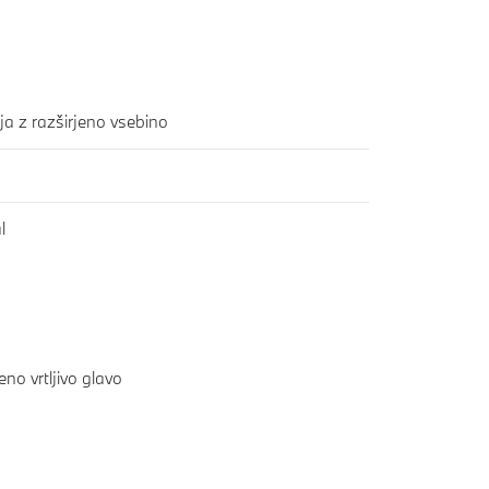
a z razširjeno vsebino
l
eno vrtljivo glavo