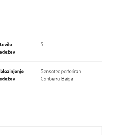
tevilo
5
edežev
blazinjenje
Sensatec perforiran
edežev
Canberra Beige