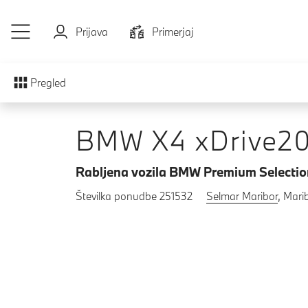
Preskoči na glavno vsebino
Prijava
Primerjaj
Pregled
BMW X4 xDrive2
Rabljena vozila BMW Premium Selectio
Številka ponudbe 251532
Selmar Maribor
, Mari