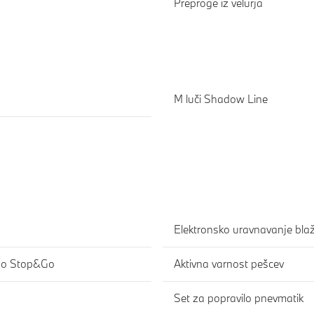
Preproge iz velurja
M luči Shadow Line
Elektronsko uravnavanje blaž
cijo Stop&Go
Aktivna varnost pešcev
Set za popravilo pnevmatik