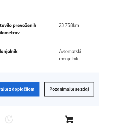
tevilo prevoženih
23 758km
ilometrov
enjalnik
Avtomatski
menjalnik
rajte z doplačilom
Pozanimajte se zdaj