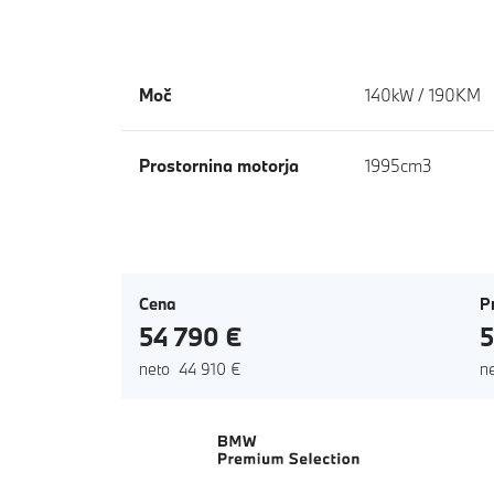
Moč
140kW / 190KM
Prostornina motorja
1995cm3
Cena
P
54 790 €
5
neto 44 910 €
n