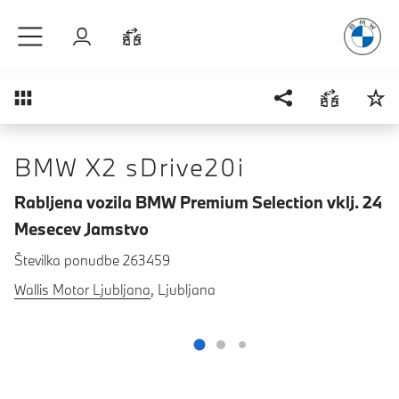
Užitek
v vož
Preskoči na glavno vsebino
Prijava
Primerjaj
Pregled
BMW X2 sDrive20i
Rabljena vozila BMW Premium Selection vklj. 24
Mesecev Jamstvo
Številka ponudbe 263459
Wallis Motor Ljubljana
, Ljubljana