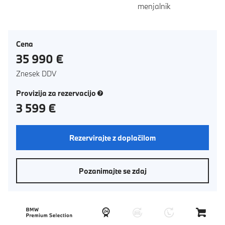
menjalnik
Cena
35 990 €
Znesek DDV
(novo okno)
Provizija za rezervacijo
3 599 €
Rezervirajte z doplačilom
Pozanimajte se zdaj