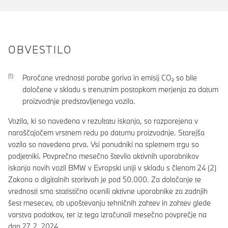
OBVESTILO
Poročane vrednosti porabe goriva in emisij CO₂ so bile
določene v skladu s trenutnim postopkom merjenja za datum
proizvodnje predstavljenega vozila.
Vozila, ki so navedena v rezultatu iskanja, so razporejena v
naraščajočem vrstnem redu po datumu proizvodnje. Starejša
vozila so navedena prva. Vsi ponudniki na spletnem trgu so
podjetniki. Povprečno mesečno število aktivnih uporabnikov
iskanja novih vozil BMW v Evropski uniji v skladu s členom 24 (2)
Zakona o digitalnih storitvah je pod 50.000. Za določanje te
vrednosti smo statistično ocenili aktivne uporabnike za zadnjih
šest mesecev, ob upoštevanju tehničnih zahtev in zahtev glede
varstva podatkov, ter iz tega izračunali mesečno povprečje na
dan 27. 2. 2024.