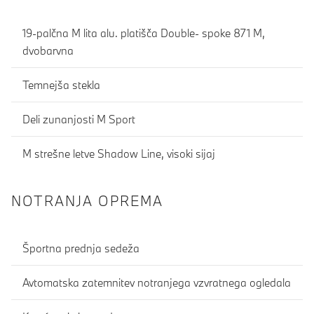
19-palčna M lita alu. platišča Double- spoke 871 M,
dvobarvna
Temnejša stekla
Deli zunanjosti M Sport
M strešne letve Shadow Line, visoki sijaj
NOTRANJA OPREMA
Športna prednja sedeža
Avtomatska zatemnitev notranjega vzvratnega ogledala