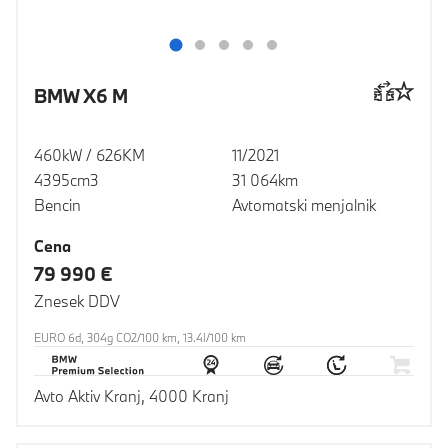
BMW X6 M
460kW / 626KM
11/2021
4395cm3
31 064km
Bencin
Avtomatski menjalnik
Cena
79 990 €
Znesek DDV
EURO 6d, 304g CO2/100 km, 13.4l/100 km
Avto Aktiv Kranj, 4000 Kranj