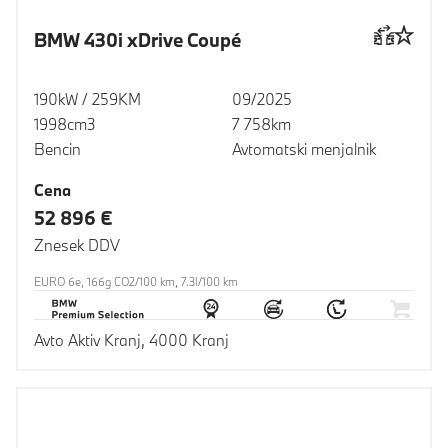
BMW 430i xDrive Coupé
190kW / 259KM
09/2025
1998cm3
7 758km
Bencin
Avtomatski menjalnik
Cena
52 896 €
Znesek DDV
EURO 6e, 166g CO2/100 km, 7.3l/100 km
Avto Aktiv Kranj, 4000 Kranj