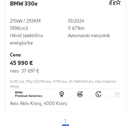
BMW 330e
215kW / 293KM
10/2024
1998cm3
11 671km
Hibrid (električna
Avtomatski menjalnik
energija/be
Cena
45 990 €
neto 37 697 €
EURO 6d, 159g CO2/100 km, 7l/100 km, 20.7kWh/100 km, 61km Električni
doseg
Avto Aktiv Kranj, 4000 Kranj
1
(trenutna stran)