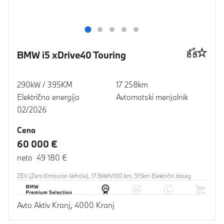
BMW i5 xDrive40 Touring
290kW / 395KM
17 258km
Električna energija
Avtomatski menjalnik
02/2026
Cena
60 000 €
neto 49 180 €
ZEV (Zero Emission Vehicle), 17.9kWh/100 km, 515km Električni doseg
Avto Aktiv Kranj, 4000 Kranj