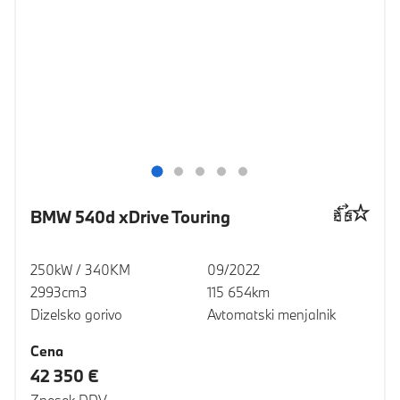
BMW 540d xDrive Touring
250kW / 340KM
09/2022
2993cm3
115 654km
Dizelsko gorivo
Avtomatski menjalnik
Cena
42 350 €