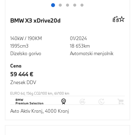
BMW X3 xDrive20d
140kW / 190KM
01/2024
1995cm3
18 653km
Dizelsko gorivo
Avtomatski menjalnik
Cena
59 444 €
Znesek DDV
EURO 6d, 156g CO2/100 km, 6l/100 km
Avto Aktiv Kranj, 4000 Kranj