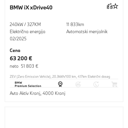
BMW iX xDrive40
240kW / 327KM
11 833km
Električna energija
Avtomatski menjalnik
02/2025
Cena
63 200 €
neto 51 803 €
ZEV (Zero Emission Vehicle), 20.3kWh/100 km, 417km Električni doseg
Avto Aktiv Kranj, 4000 Kranj