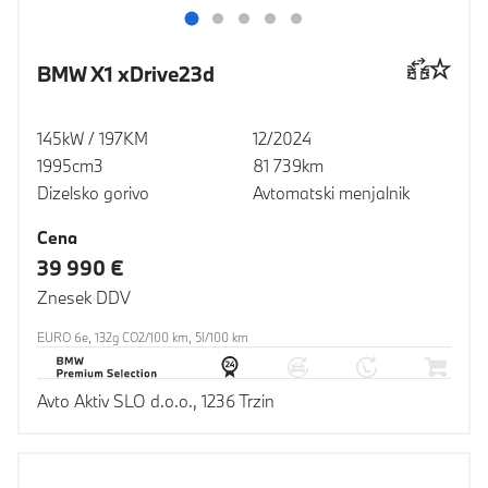
BMW X1 xDrive23d
145kW / 197KM
12/2024
1995cm3
81 739km
Dizelsko gorivo
Avtomatski menjalnik
Cena
39 990 €
Znesek DDV
EURO 6e, 132g CO2/100 km, 5l/100 km
Avto Aktiv SLO d.o.o., 1236 Trzin