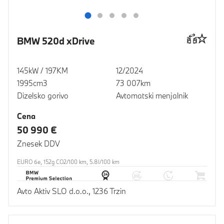
BMW 520d xDrive
145kW / 197KM
12/2024
1995cm3
73 007km
Dizelsko gorivo
Avtomatski menjalnik
Cena
50 990 €
Znesek DDV
EURO 6e, 152g CO2/100 km, 5.8l/100 km
Avto Aktiv SLO d.o.o., 1236 Trzin