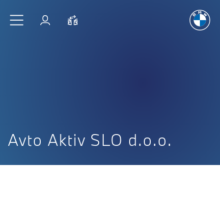
Užitek
v vož
Preskoči na glavno vsebino
Prijava
Primerjaj
Avto Aktiv SLO d.o.o.