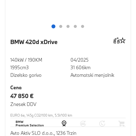
BMW 420d xDrive
140kW / 190KM
04/2025
1995cm3
31 606km
Dizelsko gorivo
Avtomatski menjalnik
Cena
47 850 €
Znesek DDV
EURO 6e, 145g CO2/100 km, 5.5l/100 km
Avto Aktiv SLO d.o.o., 1236 Trzin