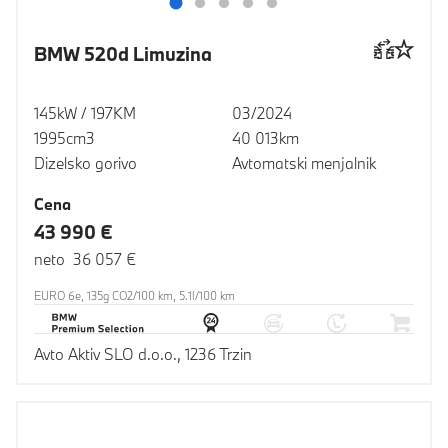
BMW 520d Limuzina
145kW / 197KM
03/2024
1995cm3
40 013km
Dizelsko gorivo
Avtomatski menjalnik
Cena
43 990 €
neto 36 057 €
EURO 6e, 135g CO2/100 km, 5.1l/100 km
Avto Aktiv SLO d.o.o., 1236 Trzin