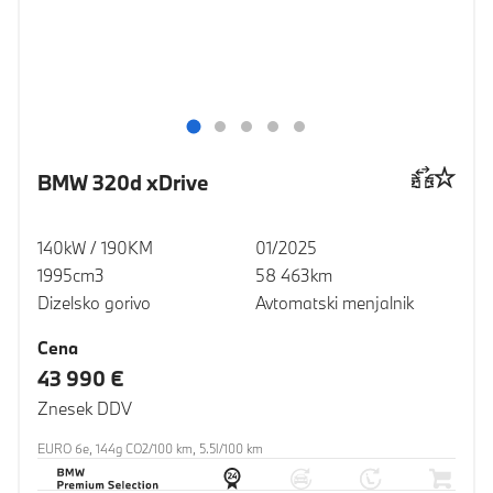
BMW 320d xDrive
140kW / 190KM
01/2025
1995cm3
58 463km
Dizelsko gorivo
Avtomatski menjalnik
Cena
43 990 €
Znesek DDV
EURO 6e, 144g CO2/100 km, 5.5l/100 km