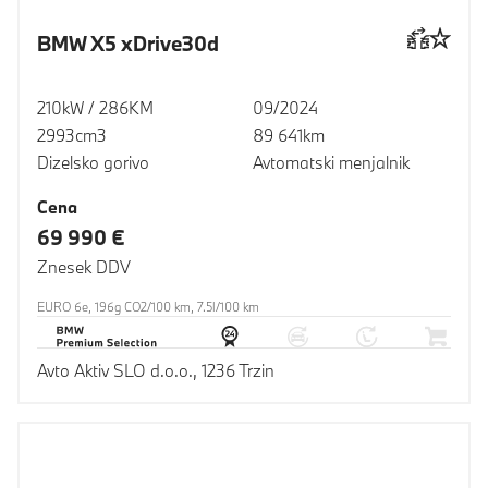
BMW X5 xDrive30d
210kW / 286KM
09/2024
2993cm3
89 641km
Dizelsko gorivo
Avtomatski menjalnik
Cena
69 990 €
Znesek DDV
EURO 6e, 196g CO2/100 km, 7.5l/100 km
Avto Aktiv SLO d.o.o., 1236 Trzin