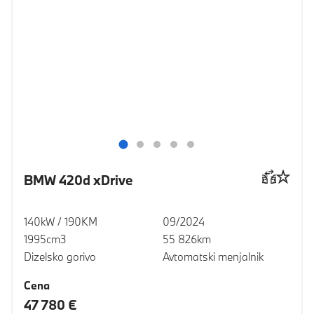
BMW 420d xDrive
140kW / 190KM
09/2024
1995cm3
55 826km
Dizelsko gorivo
Avtomatski menjalnik
Cena
47 780 €