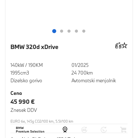
BMW 320d xDrive
140kW / 190KM
01/2025
1995cm3
24 700km
Dizelsko gorivo
Avtomatski menjalnik
Cena
45 990 €
Znesek DDV
EURO 6e, 145g CO2/100 km, 5.5l/100 km